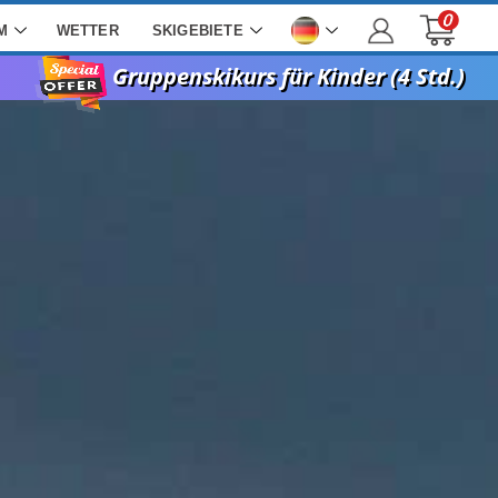
M
WETTER
SKIGEBIETE
Gruppenskikurs für Kinder (4 Std.)