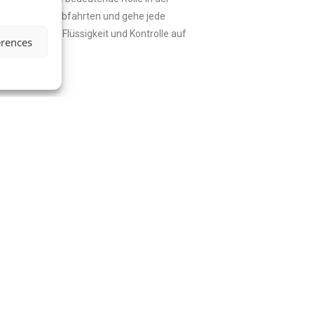
e erfolgreiche Abfahrten und gehe jede
rauen führt zu Flüssigkeit und Kontrolle auf
erences
n
dere dich selbst heraus, fortgeschrittene
. Hier sind einige fortgeschrittene
skifahrens, indem du lernst, Unebenheiten zu
 geschmeidig durch die Buckel zu verbinden.
n und steigere allmählich die Schwierigkeit,
dich abseits der Piste und erkunde das