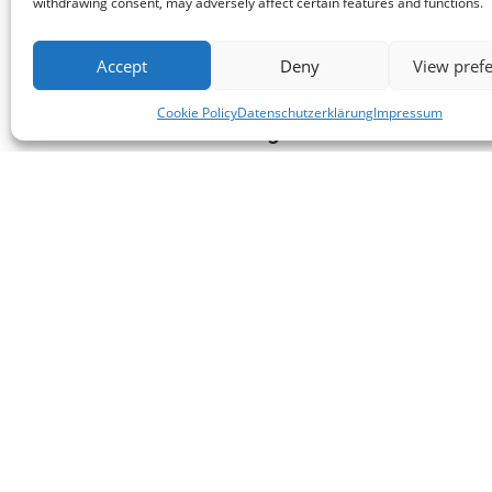
withdrawing consent, may adversely affect certain features and functions.
Skitechnik. Vertraue in deine Fähigkeiten, visualisier
Abfahrt mit einer positiven Einstellung an. Selbstvert
Accept
Deny
View pref
den Pisten.
Cookie Policy
Datenschutzerklärung
Impressum
Erforsche fortgeschrittene Technike
Wenn du in deiner Skifahrerreise voranschreitest, for
Techniken zu erkunden und deine Grenzen zu erweitern
Techniken
, die du in Betracht ziehen kannst:
1. **Mogulskifahren**: Meistere die Kunst des Mogul
absorbieren, das Gleichgewicht zu halten und Kurven
Übe das Mogulskifahren auf dafür vorgesehenen Piste
während du dich verbesserst.
2. **Abseits der Piste und Tiefschneefahren**: Wage 