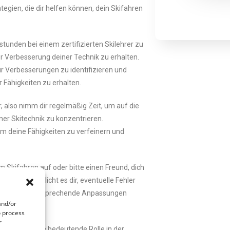
ategien, die dir helfen können, dein Skifahren
tunden bei einem zertifizierten Skilehrer zu
 Verbesserung deiner Technik zu erhalten.
für Verbesserungen zu identifizieren und
Fähigkeiten zu erhalten.
 also nimm dir regelmäßig Zeit, um auf die
er Skitechnik zu konzentrieren.
m deine Fähigkeiten zu verfeinern und
m Skifahren auf oder bitte einen Freund, dich
erials ermöglicht es dir, eventuelle Fehler
fizieren und entsprechende Anpassungen
and/or
o process
r
uen spielt eine bedeutende Rolle in der