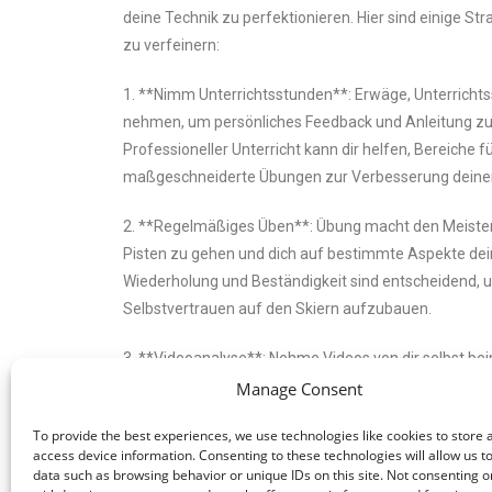
deine Technik zu perfektionieren. Hier sind einige Str
zu verfeinern:
1. **Nimm Unterrichtsstunden**: Erwäge, Unterrichtss
nehmen, um persönliches Feedback und Anleitung zur
Professioneller Unterricht kann dir helfen, Bereiche 
maßgeschneiderte Übungen zur Verbesserung deiner 
2. **Regelmäßiges Üben**: Übung macht den Meister,
Pisten zu gehen und dich auf bestimmte Aspekte dein
Wiederholung und Beständigkeit sind entscheidend, u
Selbstvertrauen auf den Skiern aufzubauen.
3. **Videoanalyse**: Nehme Videos von dir selbst bei
auf den Pisten zu filmen. Die Überprüfung des Filmmat
Manage Consent
oder Unzulänglichkeiten in deiner Technik zu identi
To provide the best experiences, we use technologies like cookies to store 
vorzunehmen.
access device information. Consenting to these technologies will allow us t
data such as browsing behavior or unique IDs on this site. Not consenting o
4. **Skifahren mit Selbstbewusstsein**: Selbstvertra