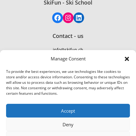
SkiFun - Ski School
Contact - us
info@skifun.ch
TEL: +41 77 410 21 01
Manage Consent
To provide the best experiences, we use technologies like cookies to
store and/or access device information. Consenting to these technologies
will allow us to process data such as browsing behavior or unique IDs on
this site. Not consenting or withdrawing consent, may adversely affect
certain features and functions.
Accept
Corinna Ast
Marcel Hagen
2024-01-08
2024-01-07
Deny