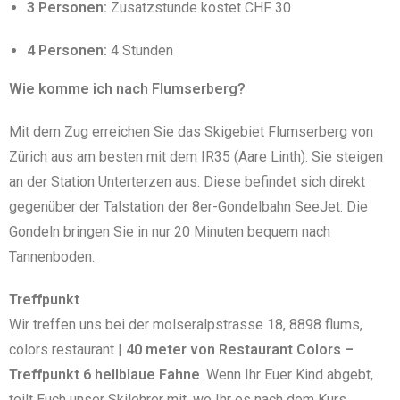
3 Personen:
Zusatzstunde kostet CHF 30
4 Personen:
4 Stunden
Wie komme ich nach Flumserberg?
Mit dem Zug erreichen Sie das Skigebiet Flumserberg von
Zürich aus am besten mit dem IR35 (Aare Linth). Sie steigen
an der Station Unterterzen aus. Diese befindet sich direkt
gegenüber der Talstation der 8er-Gondelbahn SeeJet. Die
Gondeln bringen Sie in nur 20 Minuten bequem nach
Tannenboden.
Treffpunkt
Wir treffen uns bei der molseralpstrasse 18, 8898 flums,
colors restaurant |
40 meter von Restaurant Colors –
Treffpunkt 6 hellblaue Fahne
. Wenn Ihr Euer Kind abgebt,
teilt Euch unser Skilehrer mit, wo Ihr es nach dem Kurs